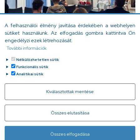
A felhasználói élmény javítása érdekében a webhelyen
sütiket használunk. Az elfogadás gombra kattintva Ön
engedélyzi ezek létrehozását.
További információk
Nélkülözhetetlen sütik
Funkcionális sütik
Analitikai sütik
Withdraw consent
Kiválasztottak mentése
Gyorslinkek
Adatvédelem
Kapcsolat
Összes elutasítása
Infóvonal:
+ 36 1 296 2556
(normál díjas, 8:00-20:00 között
Összes elfogadása
hívható)