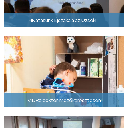
Hivatásunk Éjszakája az Uzsoki…
ViDRa doktor Mezőkeresztesen