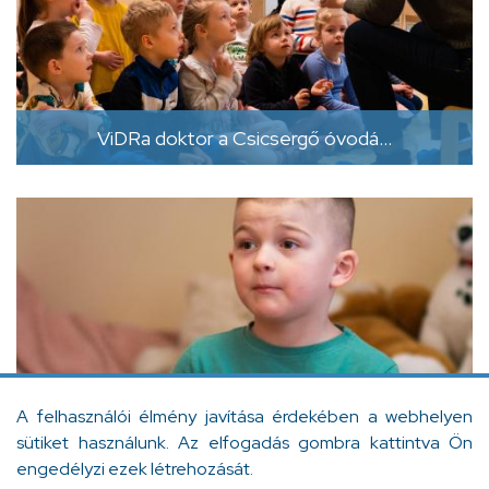
ViDRa doktor a Csicsergő óvodá…
A felhasználói élmény javítása érdekében a webhelyen
ViDRa doktor 2 óvodában is jár…
sütiket használunk. Az elfogadás gombra kattintva Ön
engedélyzi ezek létrehozását.