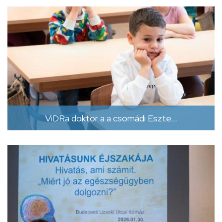
ViDRa doktor a a csomádi Eszte…