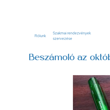
Ugrás
a
tartalomra
Szakmai rendezvények
Rólunk
szervezése
Beszámoló az októb