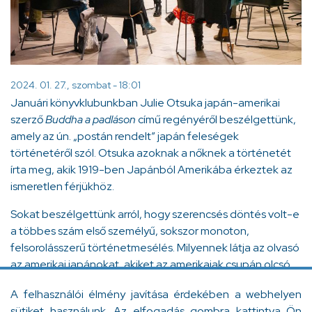
2024. 01. 27., szombat - 18:01
Januári könyvklubunkban Julie Otsuka japán-amerikai
szerző
Buddha a padláson
című regényéről beszélgettünk,
amely az ún. „postán rendelt” japán feleségek
történetéről szól. Otsuka azoknak a nőknek a történetét
írta meg, akik 1919-ben Japánból Amerikába érkeztek az
ismeretlen férjükhöz.
Sokat beszélgettünk arról, hogy szerencsés döntés volt-e
a többes szám első személyű, sokszor monoton,
felsorolásszerű történetmesélés. Milyennek látja az olvasó
az amerikai japánokat, akiket az amerikaiak csupán olcsó,
szorgalmas munkaerőnek tekintettek, majd Pearl Harbour
A felhasználói élmény javítása érdekében a webhelyen
után ellenségnek, akiket évekre koncentrációs táborokba
sütiket használunk. Az elfogadás gombra kattintva Ön