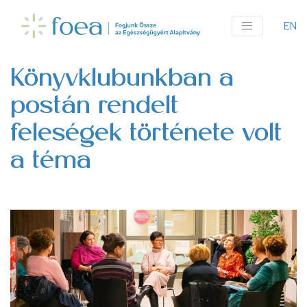
Ugrás
a
EN
An
tartalomra
me
Könyvklubunkban a
postán rendelt
feleségek története volt
a téma