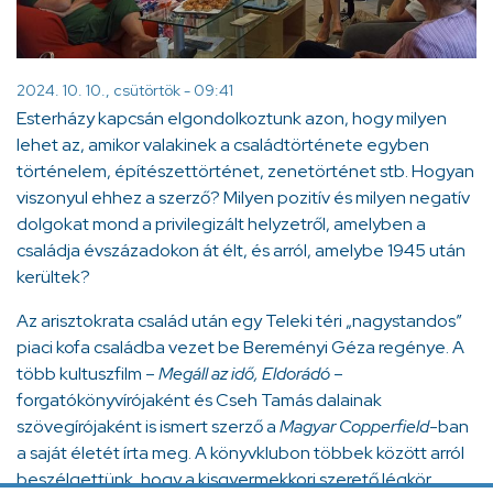
2024. 10. 10., csütörtök - 09:41
Esterházy kapcsán elgondolkoztunk azon, hogy milyen
lehet az, amikor valakinek a családtörténete egyben
történelem, építészettörténet, zenetörténet stb. Hogyan
viszonyul ehhez a szerző? Milyen pozitív és milyen negatív
dolgokat mond a privilegizált helyzetről, amelyben a
családja évszázadokon át élt, és arról, amelybe 1945 után
kerültek?
Az arisztokrata család után egy Teleki téri „nagystandos”
piaci kofa családba vezet be Bereményi Géza regénye. A
több kultuszfilm –
Megáll az idő, Eldorádó
–
forgatókönyvírójaként és Cseh Tamás dalainak
szövegírójaként is ismert szerző a
Magyar Copperfield
-ban
a saját életét írta meg. A könyvklubon többek között arról
beszélgettünk, hogy a kisgyermekkori szerető légkör,