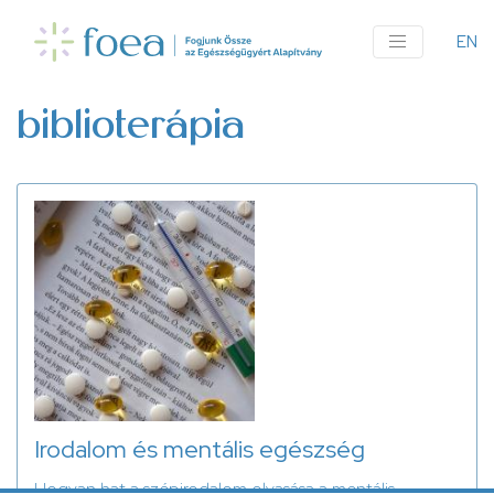
Ugrás
a
EN
An
tartalomra
me
biblioterápia
Irodalom és mentális egészség
Hogyan hat a szépirodalom olvasása a mentális