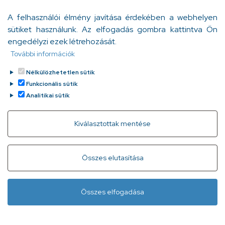
egészségünkre? Egyáltalán hat-e rá bárhogyan? Mit
A felhasználói élmény javítása érdekében a webhelyen
mondanak erről a legújabb kutatások?
sütiket használunk. Az elfogadás gombra kattintva Ön
Orzóy Ágnes
engedélyzi ezek létrehozását.
Tovább
2023. január 12.
További információk
Nélkülözhetetlen sütik
Funkcionális sütik
Analitikai sütik
Withdraw consent
Kiválasztottak mentése
Gyorslinkek
Adatvédelem
Kapcsolat
Összes elutasítása
Infóvonal:
+ 36 1 296 2556
(normál díjas, 8:00-20:00 között
Összes elfogadása
hívható)
Lábléc
Minden jog fenntartva