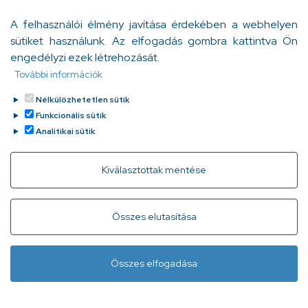
fogalmat. A szociálpszichológusok évtizedek óta
A felhasználói élmény javítása érdekében a webhelyen
vizsgálják, milyen jótékony hatással van a traumák
sütiket használunk. Az elfogadás gombra kattintva Ön
„kiírása” az egyén egészségi állapotára.
engedélyzi ezek létrehozását.
Bödő Anita
További információk
Tovább
2023. január 31.
Nélkülözhetetlen sütik
Funkcionális sütik
Analitikai sütik
Withdraw consent
Kiválasztottak mentése
Gyorslinkek
Adatvédelem
Kapcsolat
Összes elutasítása
Infóvonal:
+ 36 1 296 2556
(normál díjas, 8:00-20:00 között
Összes elfogadása
hívható)
Lábléc
Minden jog fenntartva