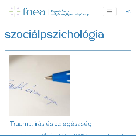
Ugrás
a
EN
An
tartalomra
me
szociálpszichológia
Trauma, írás és az egészség
Traumaírás – az elmúlt években egyre többet hallani a