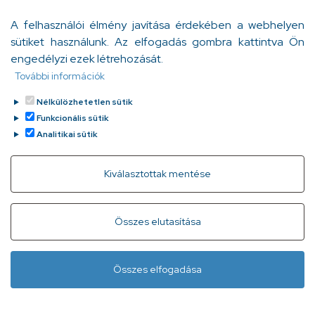
technológia szédületes fejlődése mellett az orvos és
A felhasználói élmény javítása érdekében a webhelyen
beteg közötti együttérző kommunikáció, az erre épülő
sütiket használunk. Az elfogadás gombra kattintva Ön
bizalom a gyógyulás nélkülözhetetlen része.
engedélyzi ezek létrehozását.
Bödő Anita
További információk
Tovább
2023. február 7.
Nélkülözhetetlen sütik
Funkcionális sütik
Analitikai sütik
Withdraw consent
Kiválasztottak mentése
Gyorslinkek
Adatvédelem
Kapcsolat
Összes elutasítása
Infóvonal:
+ 36 1 296 2556
(normál díjas, 8:00-20:00 között
Összes elfogadása
hívható)
Lábléc
Minden jog fenntartva