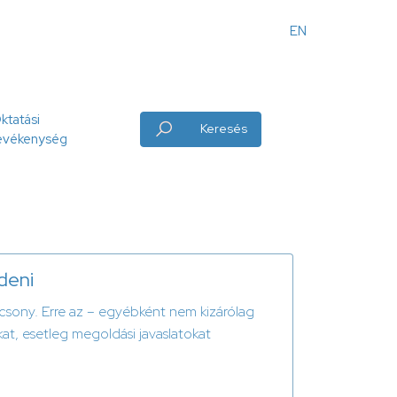
EN
Angol
menü
ktatási
Keresés
evékenység
deni
acsony. Erre az – egyébként nem kizárólag
kat, esetleg megoldási javaslatokat