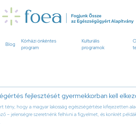
Kórházi önkéntes
Kulturális
O
Blog
program
programok
t
gértés fejlesztését gyermekkorban kell elkez
rt tény, hogy a magyar lakosság egészségértése kifejezetten al
ző – jelenségre szeretnénk felhívni a figyelmet, és konkrét példá
.