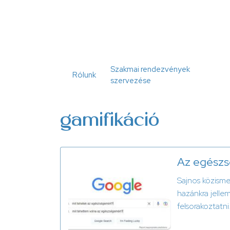
Ugrás
a
tartalomra
Szakmai rendezvények
Rólunk
szervezése
gamifikáció
Az egészsé
Sajnos közisme
hazánkra jellem
felsorakoztatni