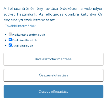
tengerpartra. Az idilli szépségű, időtlen jelenet után
A felhasználói élmény javítása érdekében a webhelyen
azonban durva váltás következik: a hazaúton
sütiket használunk. Az elfogadás gombra kattintva Ön
karamboloznak, egyikük, a 19 éves Simon
engedélyzi ezek létrehozását.
koponyatraumát szenved, mélykómába esik, és
Orzóy Ágnes
További információk
Tovább
megindul a versenyfutás az idővel.
2023. február 28.
Nélkülözhetetlen sütik
Funkcionális sütik
Analitikai sütik
Withdraw consent
Kiválasztottak mentése
Gyorslinkek
Adatvédelem
Kapcsolat
Összes elutasítása
Infóvonal:
+ 36 1 296 2556
(normál díjas, 8:00-20:00 között
Összes elfogadása
hívható)
Lábléc
Minden jog fenntartva