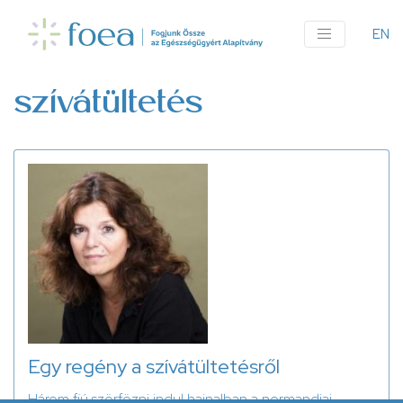
Ugrás
a
EN
An
tartalomra
me
szívátültetés
Egy regény a szívátültetésről
Három fiú szörfözni indul hajnalban a normandiai