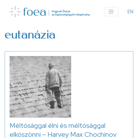
Ugrás
a
EN
An
tartalomra
me
eutanázia
Méltósággal élni és méltósággal
elköszönni – Harvey Max Chochinov