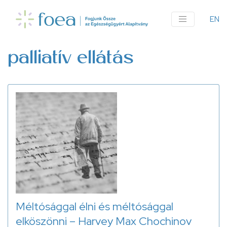
Ugrás
a
EN
An
tartalomra
me
palliatív ellátás
Méltósággal élni és méltósággal
elköszönni – Harvey Max Chochinov