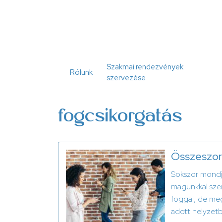
Ugrás
a
tartalomra
Szakmai rendezvények
Rólunk
szervezése
fogcsikorgatás
Összeszorí
Sokszor mondju
magunkkal szem
foggal, de meg
adott helyzet