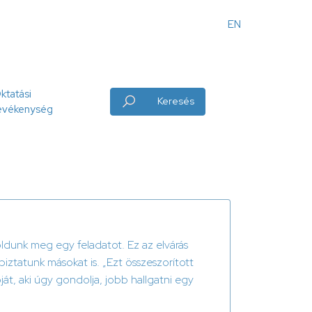
EN
Angol
menü
ktatási
Keresés
evékenység
dunk meg egy feladatot. Ez az elvárás
iztatunk másokat is. „Ezt összeszorított
át, aki úgy gondolja, jobb hallgatni egy