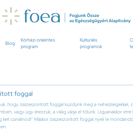
Kórházi önkéntes
Kulturális
O
Blog
program
programok
t
tott foggal
k, hogy összeszorított foggal küzdünk meg a nehézségekkel, ol
ben, vagy úgy érezzük, a világ várja el tőlünk. Ugyanakkor erre b
 kell csinálnod!” Máskor összeszorított foggal nyeli le mondandój
ben.