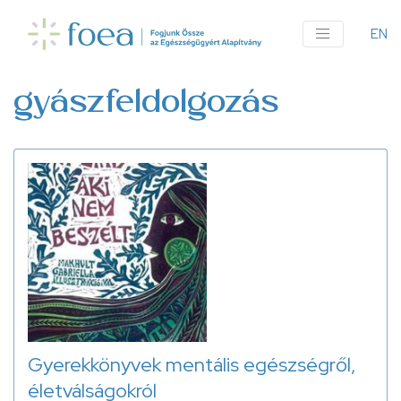
Ugrás
a
EN
An
tartalomra
me
gyászfeldolgozás
Gyerekkönyvek mentális egészségről,
életválságokról