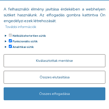
iskolai bántalmazásról
A felhasználói élmény javítása érdekében a webhelyen
Az iskolai bántalmazásról szóló online felmérések során
sütiket használunk. Az elfogadás gombra kattintva Ön
kiderült, hogy sokan mind az áldozat, mind pedig az
engedélyzi ezek létrehozását.
elkövető szerepében voltak már.
További információk
Bartha Diána
Tovább
2023. július 19.
Nélkülözhetetlen sütik
Funkcionális sütik
Analitikai sütik
Withdraw consent
Kiválasztottak mentése
Gyorslinkek
Adatvédelem
Kapcsolat
Összes elutasítása
Infóvonal:
+ 36 1 296 2556
(normál díjas, 8:00-20:00 között
Összes elfogadása
hívható)
Lábléc
Minden jog fenntartva