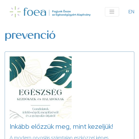
Ugrás
a
EN
An
tartalomra
me
prevenció
Inkább előzzük meg, mint kezeljük!
A modern orvoslás számtalan eszközzel képes