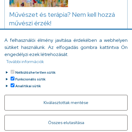
Művészet és terápia? Nem kell hozzá
művészi érzék!
A művészetterápia világszerte egyre nagyobb
A felhasználói élmény javítása érdekében a webhelyen
ismertségnek örvend. A terápiás megközelítés célja,
sütiket használunk. Az elfogadás gombra kattintva Ön
hogy művészet, alkotás útján segítsen a terápiába
engedélyzi ezek létrehozását.
járóknak az érzelmeik feldolgozásában, elfojtott
További információk
emlékek és összefüggések felszínre kerülésében.
Bartha Diána
Tovább
2023. október 25.
Nélkülözhetetlen sütik
Funkcionális sütik
Analitikai sütik
Withdraw consent
Kiválasztottak mentése
Gyorslinkek
Adatvédelem
Kapcsolat
Összes elutasítása