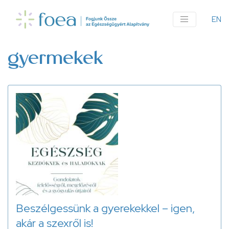
Ugrás
a
EN
An
tartalomra
me
gyermekek
Beszélgessünk a gyerekekkel – igen,
akár a szexről is!