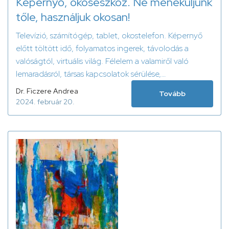
Képernyő, okoseszköz. Ne meneküljünk
tőle, használjuk okosan!
Televízió, számítógép, tablet, okostelefon. Képernyő
előtt töltött idő, folyamatos ingerek, távolodás a
valóságtól, virtuális világ. Félelem a valamiről való
lemaradásról, társas kapcsolatok sérülése,
beszédkészség és nyelvhelyesség romlása, pszichés és
Dr. Ficzere Andrea
Tovább
szomatikus tünetek megszaporodása, szülői szorongás
2024. február 20.
és tehetetlenség érzésének növekedése.
Babakocsiban ülő csöppség kezében okostelefon,
étteremben / közlekedési eszközön ülő nagyobbacska
gyermek ölében tablet. Járdán, autóban, étteremben,
fitness teremben, akárhol – a telefonjára figyelő felnőtt.
Ismerős?