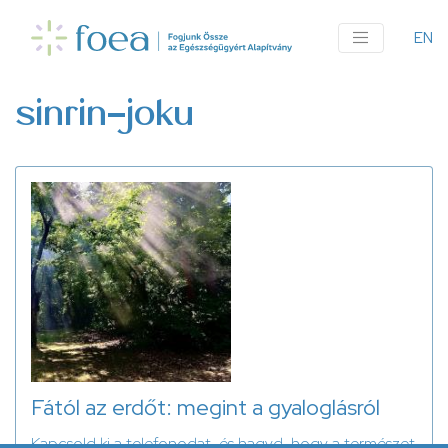
Ugrás
a
EN
An
tartalomra
me
sinrin-joku
Fától az erdőt: megint a gyaloglásról
Kapcsold ki a telefonodat, és hagyd, hogy a természet