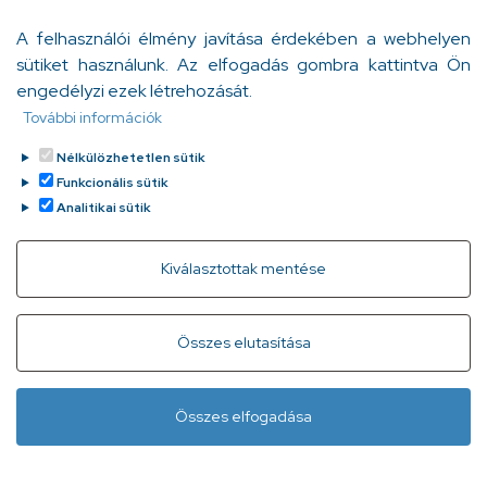
az öt érzékszerveden keresztül megnyugtassa a
A felhasználói élmény javítása érdekében a webhelyen
testedet és a tudatodat!” Szakmai blogunk új
sütiket használunk. Az elfogadás gombra kattintva Ön
bejegyzése is erről szól: az erdőterápiáról, az erdő, a fák
engedélyzi ezek létrehozását.
és a növények jótékony hatásáról szól.
Bödő Anita
További információk
Tovább
2023. november 8.
Nélkülözhetetlen sütik
Funkcionális sütik
Analitikai sütik
Withdraw consent
Kiválasztottak mentése
Gyorslinkek
Adatvédelem
Kapcsolat
Összes elutasítása
Infóvonal:
+ 36 1 296 2556
(normál díjas, 8:00-20:00 között
Összes elfogadása
hívható)
Lábléc
Minden jog fenntartva