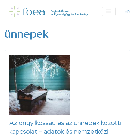
Ugrás
a
EN
An
tartalomra
me
ünnepek
Az öngyilkosság és az ünnepek közötti
kapcsolat – adatok és nemzetközi