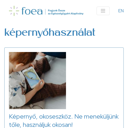
Ugrás
a
EN
An
tartalomra
me
képernyőhasználat
Képernyő, okoseszköz. Ne meneküljünk
tőle, használjuk okosan!