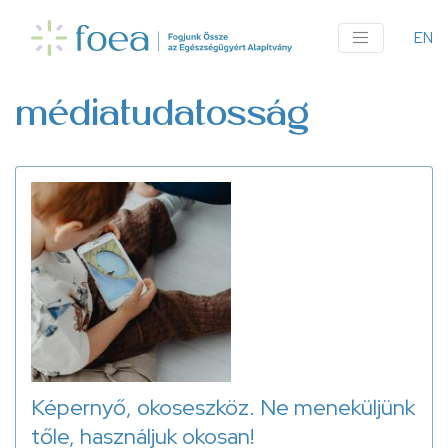
Ugrás
a
EN
An
tartalomra
me
médiatudatosság
Képernyő, okoseszköz. Ne meneküljünk
tőle, használjuk okosan!