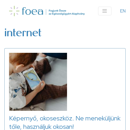
Ugrás
a
EN
An
tartalomra
me
internet
Képernyő, okoseszköz. Ne meneküljünk
tőle, használjuk okosan!