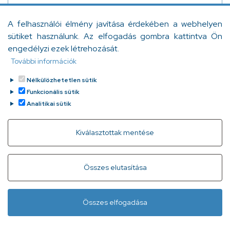
Negyed évszázada végeztem az egyetemen, és ez
A felhasználói élmény javítása érdekében a webhelyen
alatt az idő alatt nagyon sokat fejlődött, változott az
sütiket használunk. Az elfogadás gombra kattintva Ön
orvoslás. Jelen írásomban néhány, ebben az
engedélyzi ezek létrehozását.
időszakban bekövetkezett szemléletváltozást
További információk
szeretnék bemutatni, a teljesség igénye nélkül.
Dr. Németh Zsófia
Tovább
2024. március 5.
Nélkülözhetetlen sütik
Funkcionális sütik
Analitikai sütik
Withdraw consent
Kiválasztottak mentése
Gyorslinkek
Adatvédelem
Kapcsolat
Összes elutasítása
Infóvonal:
+ 36 1 296 2556
(normál díjas, 8:00-20:00 között
Összes elfogadása
hívható)
Lábléc
Minden jog fenntartva