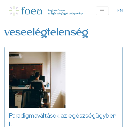
Ugrás
a
EN
An
tartalomra
me
veseelégtelenség
Paradigmaváltások az egészségügyben
I.