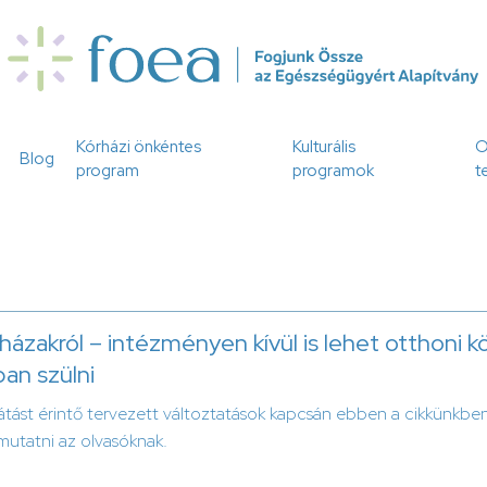
Kórházi önkéntes
Kulturális
O
Blog
program
programok
t
házakról – intézményen kívül is lehet otthoni 
an szülni
llátást érintő tervezett változtatások kapcsán ebben a cikkünkbe
mutatni az olvasóknak.