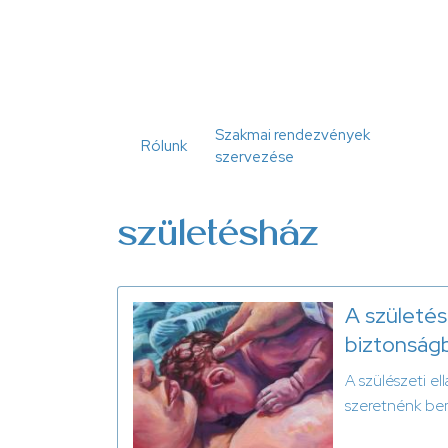
Ugrás
a
tartalomra
Szakmai rendezvények
Rólunk
szervezése
születésház
A születés
biztonságb
A szülészeti e
szeretnénk be