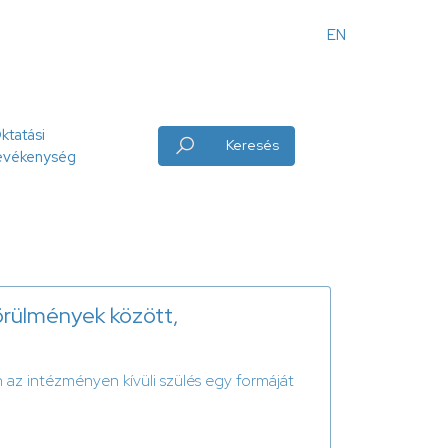
EN
Angol
menü
ktatási
Keresés
evékenység
körülmények között,
n az intézményen kívüli szülés egy formáját