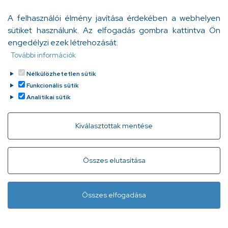
lett először rosszul. Az állandó fájdalom a kezelések
A felhasználói élmény javítása érdekében a webhelyen
ellenére sem múlt el, az évek és vizsgálatok alatt az
sütiket használunk. Az elfogadás gombra kattintva Ön
orvosok pedig gyakran hivatkoztak a hormonális
engedélyzi ezek létrehozását.
változásokra, meg arra is, hogy „minden fejben dől el”.
Bödő Anita
További információk
Tovább
2024. május 7.
Nélkülözhetetlen sütik
Funkcionális sütik
Analitikai sütik
Withdraw consent
Kiválasztottak mentése
Gyorslinkek
Adatvédelem
Kapcsolat
Összes elutasítása
Infóvonal:
+ 36 1 296 2556
(normál díjas, 8:00-20:00 között
Összes elfogadása
hívható)
Lábléc
Minden jog fenntartva