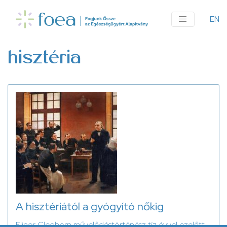
Ugrás
a
EN
An
tartalomra
me
hisztéria
A hisztériától a gyógyító nőkig
Elinor Cleghorn művelődéstörténész tíz évvel ezelőtt