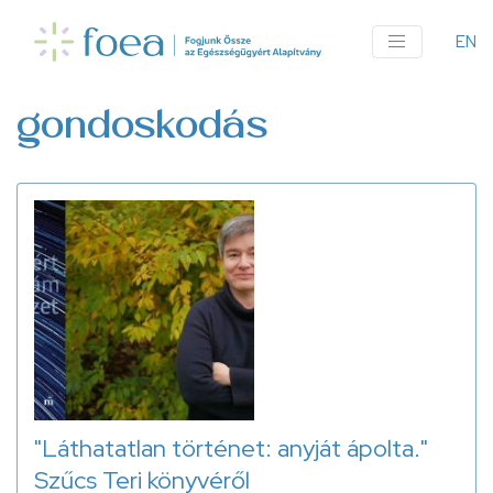
Ugrás
a
EN
An
tartalomra
me
gondoskodás
"Láthatatlan történet: anyját ápolta."
Szűcs Teri könyvéről