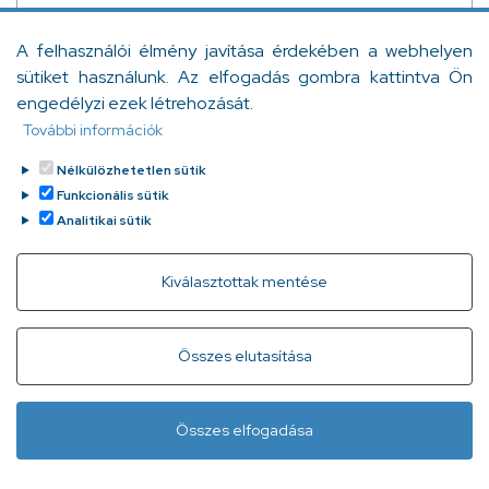
A „Visszatért hozzám az emlékezet” legalább annyira
A felhasználói élmény javítása érdekében a webhelyen
szól az ápolásról, mint a demenciáról, s e tekintetben
sütiket használunk. Az elfogadás gombra kattintva Ön
minden olyan emberről, aki bármilyen krónikus
engedélyzi ezek létrehozását.
betegségben szenvedő családtagjának viseli gondját.
További információk
- Ureczky Eszter írása Szűcs Teri könyvéről.
Ureczky Eszter
Tovább
2024. május 28.
Nélkülözhetetlen sütik
Funkcionális sütik
Analitikai sütik
Withdraw consent
Kiválasztottak mentése
Gyorslinkek
Adatvédelem
Kapcsolat
Összes elutasítása
Infóvonal:
+ 36 1 296 2556
(normál díjas, 8:00-20:00 között
Összes elfogadása
hívható)
Lábléc
Minden jog fenntartva