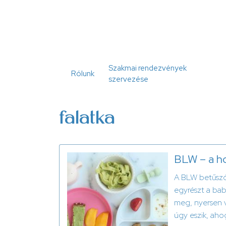
Ugrás
a
tartalomra
Szakmai rendezvények
Rólunk
szervezése
falatka
BLW – a ho
A BLW betűszó 
egyrészt a bab
meg, nyersen v
úgy eszik, aho