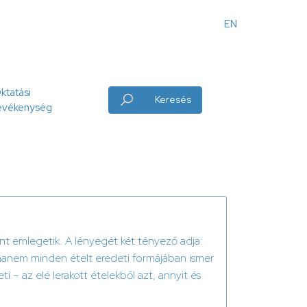
EN
Angol
menü
ktatási
Keresés
evékenység
nt emlegetik. A lényegét két tényező adja:
 hanem minden ételt eredeti formájában ismer
 – az elé lerakott ételekből azt, annyit és