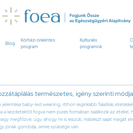
Kórházi önkéntes
Kulturális
O
Blog
program
programok
t
zzátáplálás természetes, igény szerinti módja
jelentése baby-led weaning, itthon leginkább falatkás etetéské
a a kezdetektől fogva nem pürés formában találkozik az étellel,
agy megfőzve, úgy, ahogy mi is esszük, másrészt saját magát eteti
gy jónak gondolja, amire szüksége van.