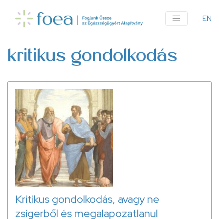
Ugrás
a
EN
An
tartalomra
me
kritikus gondolkodás
Kritikus gondolkodás, avagy ne
zsigerből és megalapozatlanul