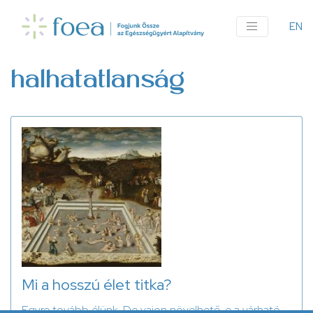
Ugrás
a
EN
An
tartalomra
me
halhatatlanság
Mi a hosszú élet titka?
Egyre tovább élünk. De vajon növelhető-e a várható