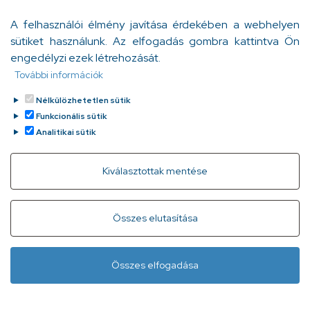
élettartam a végtelenségig?
A felhasználói élmény javítása érdekében a webhelyen
Bödő Anita
sütiket használunk. Az elfogadás gombra kattintva Ön
Tovább
2024. december 10.
engedélyzi ezek létrehozását.
További információk
Nélkülözhetetlen sütik
Funkcionális sütik
Analitikai sütik
Withdraw consent
Kiválasztottak mentése
Gyorslinkek
Adatvédelem
Kapcsolat
Összes elutasítása
Infóvonal:
+ 36 1 296 2556
(normál díjas, 8:00-20:00 között
Összes elfogadása
hívható)
Lábléc
Minden jog fenntartva