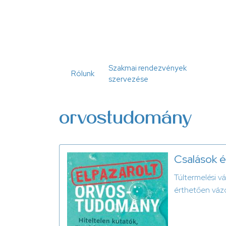
Ugrás
a
tartalomra
Szakmai rendezvények
Rólunk
szervezése
orvostudomány
Csalások é
Túltermelési v
érthetően vázo