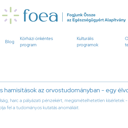
Kórházi önkéntes
Kulturális
O
Blog
program
programok
t
s hamisítások az orvostudományban - egy élvo
álság, harc a pályázati pénzekért, megismételhetetlen kísérletek -
lja fel a tudományos kutatás anomáliáit.