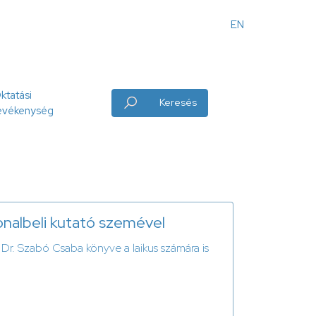
EN
Angol
menü
ktatási
Keresés
evékenység
nalbeli kutató szemével
 Dr. Szabó Csaba könyve a laikus számára is