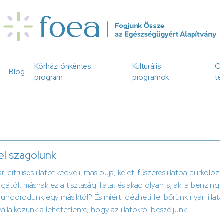
Kórházi önkéntes
Kulturális
O
Blog
program
programok
t
el szagolunk
ar, citrusos illatot kedveli, más buja, keleti fűszeres illatba burkol
agától, másnak ez a tisztaság illata, és akad olyan is, aki a benzi
rt undorodunk egy másiktól? És miért idézheti fel bőrünk nyári il
 vállalkozunk a lehetetlenre, hogy az illatokról beszéljünk.