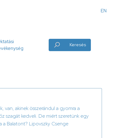
EN
Angol
menü
ktatási
Keresés
evékenység
ózik, van, akinek összerándul a gyomra a
ngőz szagát kedveli. De miért szeretünk egy
lata a Balatont? Lipovszky Csenge