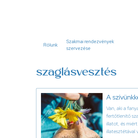
Ugrás
a
tartalomra
Szakmai rendezvények
Rólunk
szervezése
szaglásvesztés
A szívünkk
Van, aki a fany
fertőtlenítő sz
illatot, és mié
illatesztétával