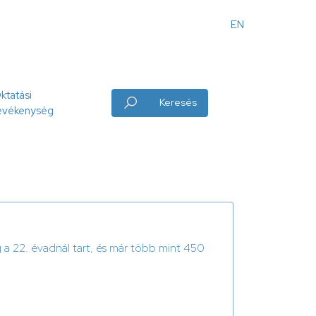
EN
Angol
menü
ktatási
Keresés
evékenység
 a 22. évadnál tart, és már több mint 450