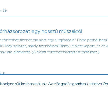
r 29.
kórházsorozat egy hosszú műszakról
történhet tizenöt óra alatt egy sürgősségin? Ebbe próbál bepill
 Max-sorozat, amely tizenhárom Emmy-jelölést kapott, és öt kate
ak járó elismerést. (A poszt történetismertetést tartalmaz.)
r 8.
ebhelyen sütiket használunk. Az elfogadás gombra kattintva Ön