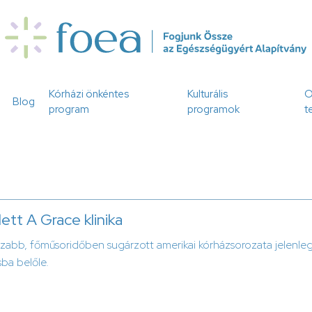
Kórházi önkéntes
Kulturális
O
Blog
program
programok
t
ett A Grace klinika
szabb, főműsoridőben sugárzott amerikai kórházsorozata jelenleg
sba belőle.