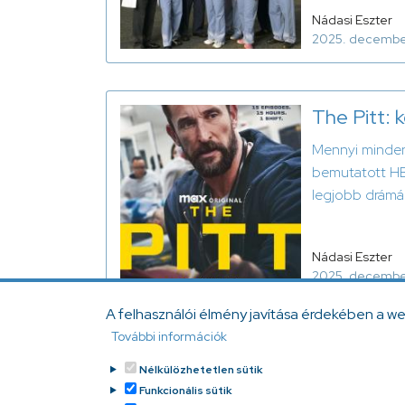
Nádasi Eszter
2025. decembe
The Pitt: 
Mennyi minden 
bemutatott HBO
legjobb drámán
Nádasi Eszter
2025. decembe
A felhasználói élmény javítása érdekében a w
További információk
Nélkülözhetetlen sütik
Funkcionális sütik