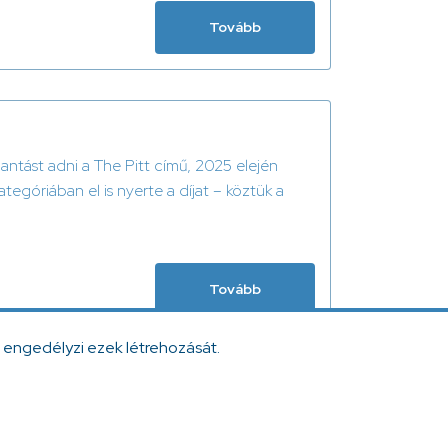
Tovább
antást adni a The Pitt című, 2025 elején
góriában el is nyerte a díjat – köztük a
Tovább
 engedélyzi ezek létrehozását.