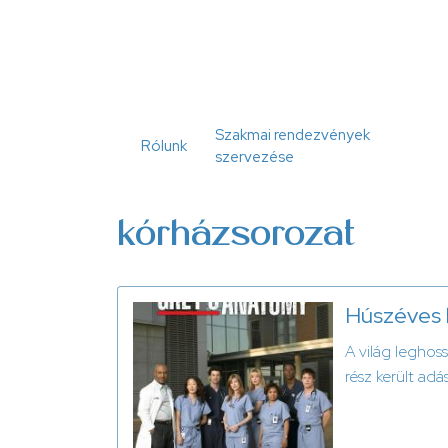
Ugrás
a
tartalomra
Szakmai rendezvények
Rólunk
szervezése
kórházsorozat
Húszéves l
A világ leghos
rész került adá