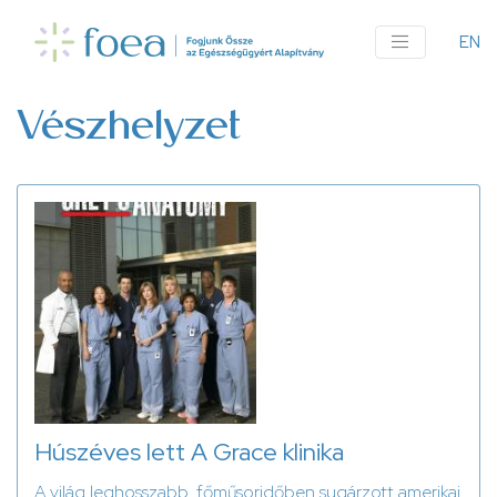
Ugrás
a
EN
An
tartalomra
me
Vészhelyzet
Húszéves lett A Grace klinika
A világ leghosszabb, főműsoridőben sugárzott amerikai