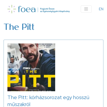
Ugrás
a
EN
An
tartalomra
me
The Pitt
The Pitt: kórházsorozat egy hosszú
műszakról