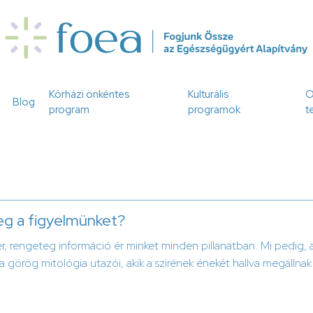
Kórházi önkéntes
Kulturális
O
Blog
program
programok
t
eg a figyelmünket?
, rengeteg információ ér minket minden pillanatban. Mi pedig, 
a görög mitológia utazói, akik a szirének énekét hallva megállnak