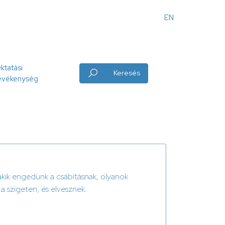
EN
Angol
menü
ktatási
Keresés
evékenység
akik engedünk a csábításnak, olyanok
 a szigeten, és elvesznek.