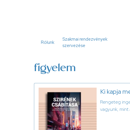
Ugrás
a
tartalomra
Szakmai rendezvények
Rólunk
szervezése
figyelem
Ki kapja m
Rengeteg inger
vagyunk, mint 