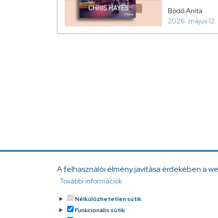
Bödő Anita
2026. május 12.
A felhasználói élmény javítása érdekében a w
További információk
Nélkülözhetetlen sütik
Funkcionális sütik