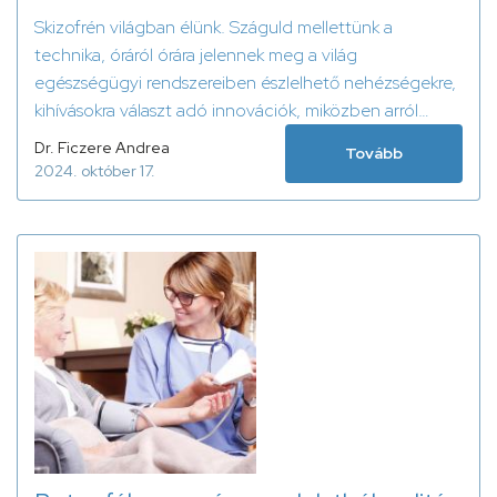
Skizofrén világban élünk. Száguld mellettünk a
technika, óráról órára jelennek meg a világ
egészségügyi rendszereiben észlelhető nehézségekre,
kihívásokra választ adó innovációk, miközben arról
olvasunk sokszor jogos, máskor az olvasót eltökélten
Dr. Ficzere Andrea
Tovább
hergelő híreket, hogy csak egy szelet száraz kenyeret
2024. október 17.
és darabka sajtot kap vacsorára a kórházban fekvő
magyar beteg, vagy hogy mennyire esélytelen
napjainkban Magyarországon egészségügyi ellátáshoz
jutni.