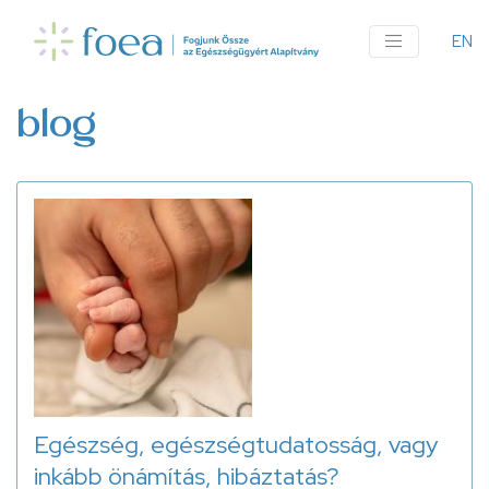
Ugrás
a
EN
An
tartalomra
me
blog
Egészség, egészségtudatosság, vagy
inkább önámítás, hibáztatás?