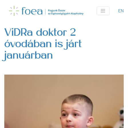
Ugrás
a
EN
An
tartalomra
me
ViDRa doktor 2
óvodában is járt
januárban