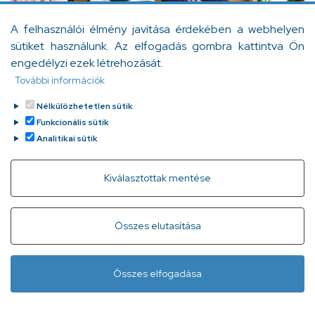
A felhasználói élmény javítása érdekében a webhelyen
sütiket használunk. Az elfogadás gombra kattintva Ön
engedélyzi ezek létrehozását.
További információk
Nélkülözhetetlen sütik
Funkcionális sütik
Analitikai sütik
Withdraw consent
Kiválasztottak mentése
Gyorslinkek
Adatvédelem
Kapcsolat
Összes elutasítása
Infóvonal:
+ 36 1 296 2556
(normál díjas, 8:00-20:00 között
Összes elfogadása
hívható)
Lábléc
Minden jog fenntartva