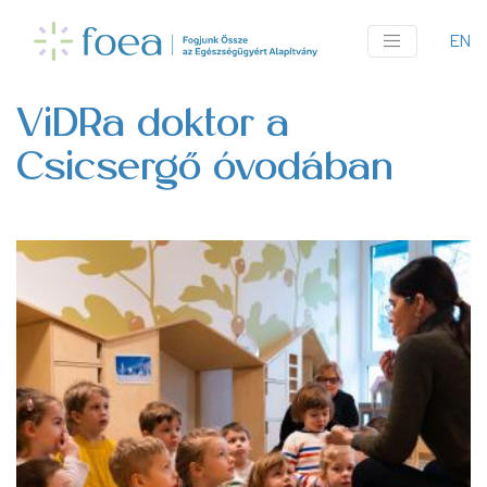
Ugrás
a
EN
An
tartalomra
me
ViDRa doktor a
Csicsergő óvodában