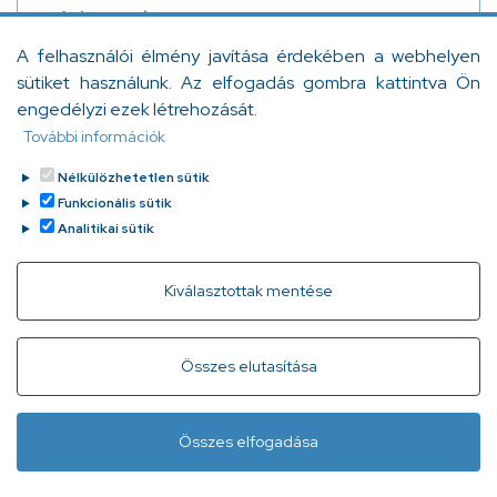
módszerek
A felhasználói élmény javítása érdekében a webhelyen
A PTSD (Post-Traumatic Stress Disorder), magyarul a
sütiket használunk. Az elfogadás gombra kattintva Ön
poszttraumás stressz szindróma a pszichológia és az
engedélyzi ezek létrehozását.
élettudományok által nehezen vizsgálható terület.
További információk
Bartha Diána
Tovább
2023. január 25.
Nélkülözhetetlen sütik
Funkcionális sütik
Analitikai sütik
Withdraw consent
Kiválasztottak mentése
Gyorslinkek
Adatvédelem
Kapcsolat
Összes elutasítása
Infóvonal:
+ 36 1 296 2556
(normál díjas, 8:00-20:00 között
Összes elfogadása
hívható)
Lábléc
Minden jog fenntartva