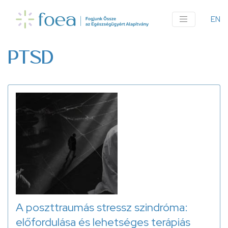
Ugrás
a
EN
An
tartalomra
me
PTSD
A poszttraumás stressz szindróma:
előfordulása és lehetséges terápiás