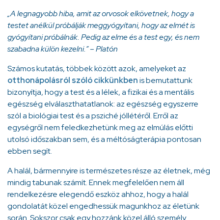
„A legnagyobb hiba, amit az orvosok elkövetnek, hogy a
testet anélkül próbálják meggyógyítani, hogy az elmét is
gyógyítani próbálnák. Pedig az elme és a test egy, és nem
szabadna külön kezelni.” – Platón
Számos kutatás, többek között azok, amelyeket az
otthonápolásról szóló cikkünkben
is bemutattunk
bizonyítja, hogy a test és a lélek, a fizikai és a mentális
egészség elválaszthatatlanok: az egészség egyszerre
szól a biológiai test és a psziché jóllétéről. Erről az
egységről nem feledkezhetünk meg az elmúlás előtti
utolsó időszakban sem, és a méltóságterápia pontosan
ebben segít.
A halál, bármennyire is természetes része az életnek, még
mindig tabunak számít. Ennek megfelelően nem áll
rendelkezésre elegendő eszköz ahhoz, hogy a halál
gondolatát közel engedhessük magunkhoz az életünk
során. Sokszor csak egy hozzánk közel álló személy