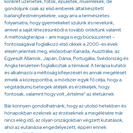
konkrét üzenetek, fotók, épületek, műemlékek, de
gondoljunk csak az első emberek által készített
barlangfestményekekre, vagy arra a természetes
folyamatra, hogy gyermekeket szülünk és nevelünk,
amivel a saját létezésünkből is tovább örökítünk valamit.
A méltóságterápia – ami maga is egy búcsúüzenet –
fontosságával foglalkozó első cikkek a 2000-es évek
elején jelentek meg, elsősorban Kanada, Ausztrália, az
Egyesült Államok, Japán, Dánia, Portugália, Svédország és
Anglia területein foglalkoztak a témával. A terápia kutatói
és alkalmazói a méltóság kifejezését és annak megélését
emelik a középpontba, a módszer egyik fő célja, hogy a
végstádiumú betegek átéljék és érzékeljék, hogy
fontosak, valamint hogy volt „értelme” az életüknek.
Bár könnyen gondolhatnánk, hogy az utolsó hetekben és
hónapokban ezeknek az érzéseknek a megélésére már
nincs elég idő, az olyan országokban végzett kutatások,
ahol az eutanázia engedélyezett, éppen ennek