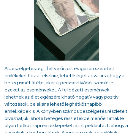
A beszélgetés régi, féltve őrzött és igazán szeretett
emlékeket hoz a felszínre, lehetőséget adva arra, hogy a
beteg ismét átélje, akár új perspektívából szemlélje
ezeket az eseményeket. A felidézett események
lehetnek az élet egészére kiható negatív vagy pozitív
változások, de akár a lehető leghétköznapibb
emlékképek is. A könyvben számos beszélgetés részleteit
olvashatjuk, ahol a betegek részletekbe menően írnak le
olyan hétköznapi emlékképeket, mint például azt, ahogy a
gyerekük a kertben játszik. Azonban ezek az emlékek