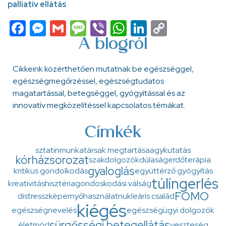
palliatív ellátás
Facebook
Messenger
Gmail
Message
Viber
WhatsApp
LinkedIn
Copy
Link
A blogról
Cikkeink közérthetően mutatnak be egészséggel,
egészségmegőrzéssel, egészségtudatos
magatartással, betegséggel, gyógyítással és az
innovatív megközelítéssel kapcsolatos témákat.
Címkék
sztatin
munkatársak megtartása
agykutatás
kórházsorozat
szakdolgozók
dúlaság
erdőterápia
gyaloglás
kritikus gondolkodás
együttérző gyógyítás
túlingerlés
kreativitás
hisztéria
gondoskodási válság
FOMO
distressz
képernyőhasználat
nukleáris család
kiégés
egészségnevelés
egészségügyi dolgozók
sürgősségi betegellátás
életmód
veszteség