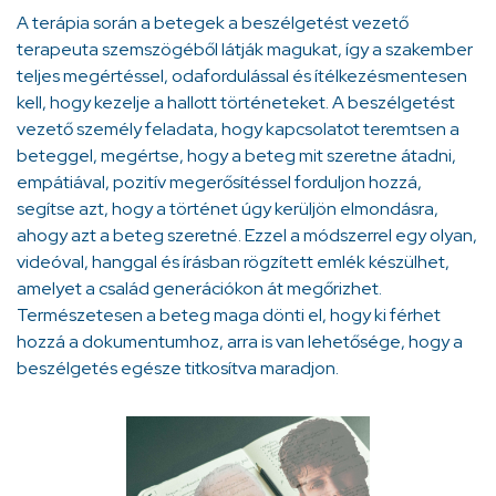
A terápia során a betegek a beszélgetést vezető
terapeuta szemszögéből látják magukat, így a szakember
teljes megértéssel, odafordulással és ítélkezésmentesen
kell, hogy kezelje a hallott történeteket. A beszélgetést
vezető személy feladata, hogy kapcsolatot teremtsen a
beteggel, megértse, hogy a beteg mit szeretne átadni,
empátiával, pozitív megerősítéssel forduljon hozzá,
segítse azt, hogy a történet úgy kerüljön elmondásra,
ahogy azt a beteg szeretné. Ezzel a módszerrel egy olyan,
videóval, hanggal és írásban rögzített emlék készülhet,
amelyet a család generációkon át megőrizhet.
Természetesen a beteg maga dönti el, hogy ki férhet
hozzá a dokumentumhoz, arra is van lehetősége, hogy a
beszélgetés egésze titkosítva maradjon.