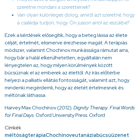
szeretne mondani a szeretteinek?
Van olyan különleges dolog, amiről azt szeretné, hogy
a családja tudjon, hogy Ön jusson arról az eszükbe?
Ezek a kérdések elősegítik, hogy a beteg lássa az élete
célját, értelmét, elismerve érezhesse magát. A terápiás
módszer, valamint Chochinov munkássága rámutat arra,
hogy bár a halál elkerülhetetlen, egyáltalán nem
lényegtelen az, hogy milyen körülmények között
búcsúznak el az emberek az élettől. Az írás előtérbe
helyezi a palliatív ellátás fontosságát, valamint azt, hogy
mindenki megérdemli, hogy az életét értelmesnek és
méltónak láthassa.
Harvey Max Chochinov (2012).
Dignity Therapy. Final Words
for Final Days
. Oxford University Press. Oxford
Címkék
méltóságterápia
Chochinov
eutanázia
búcsúüzenet