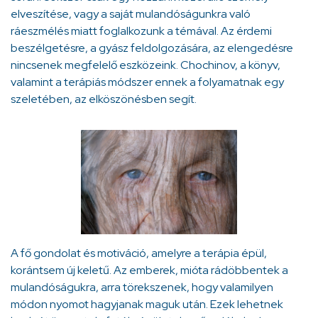
elveszítése, vagy a saját mulandóságunkra való
ráeszmélés miatt foglalkozunk a témával. Az érdemi
beszélgetésre, a gyász feldolgozására, az elengedésre
nincsenek megfelelő eszközeink. Chochinov, a könyv,
valamint a terápiás módszer ennek a folyamatnak egy
szeletében, az elköszönésben segít.
A fő gondolat és motiváció, amelyre a terápia épül,
korántsem új keletű. Az emberek, mióta rádöbbentek a
mulandóságukra, arra törekszenek, hogy valamilyen
módon nyomot hagyjanak maguk után. Ezek lehetnek