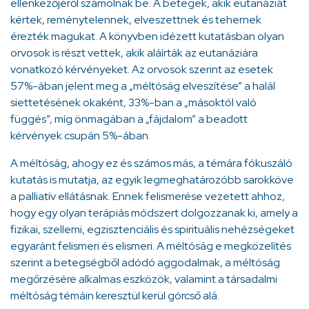
ellenkezőjéről számolnak be. A betegek, akik eutanáziát
kértek, reménytelennek, elveszettnek és tehernek
érezték magukat. A könyvben idézett kutatásban olyan
orvosok is részt vettek, akik aláírták az eutanáziára
vonatkozó kérvényeket. Az orvosok szerint az esetek
57%-ában jelent meg a „méltóság elveszítése” a halál
siettetésének okaként, 33%-ban a „másoktól való
függés”, míg önmagában a „fájdalom” a beadott
kérvények csupán 5%-ában.
A méltóság, ahogy ez és számos más, a témára fókuszáló
kutatás is mutatja, az egyik legmeghatározóbb sarokköve
a palliatív ellátásnak. Ennek felismerése vezetett ahhoz,
hogy egy olyan terápiás módszert dolgozzanak ki, amely a
fizikai, szellemi, egzisztenciális és spirituális nehézségeket
egyaránt felismeri és elismeri. A méltóság e megközelítés
szerint a betegségből adódó aggodalmak, a méltóság
megőrzésére alkalmas eszközök, valamint a társadalmi
méltóság témáin keresztül kerül górcső alá.