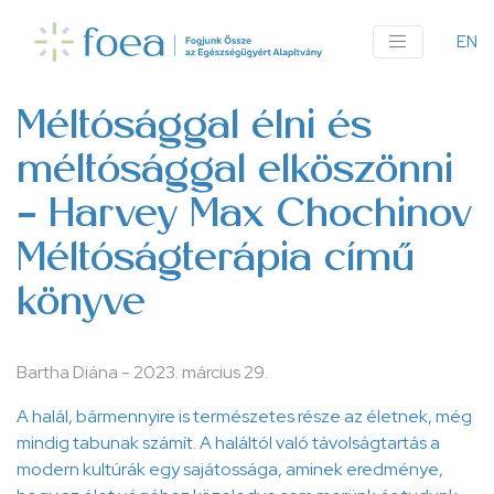
Ugrás
a
EN
An
tartalomra
me
Méltósággal élni és
méltósággal elköszönni
– Harvey Max Chochinov
Méltóságterápia című
könyve
Bartha Diána
-
2023. március 29.
A halál, bármennyire is természetes része az életnek, még
mindig tabunak számít. A haláltól való távolságtartás a
modern kultúrák egy sajátossága, aminek eredménye,