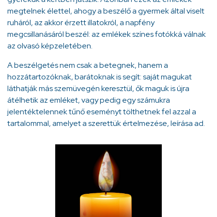
megtelnek élettel, ahogy a beszélő a gyermek által viselt
ruháról, az akkor érzett illatokról, a napfény
megcsillanásáról beszél: az emlékek színes fotókká válnak
az olvasó képzeletében.
A beszélgetés nem csak a betegnek, hanem a
hozzátartozóknak, barátoknak is segít: saját magukat
láthatják más szemüvegén keresztül, ők maguk is újra
átélhetik az emléket, vagy pedig egy számukra
jelentéktelennek tűnő eseményt tölthetnek fel azzal a
tartalommal, amelyet a szerettük értelmezése, leírása ad.