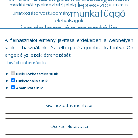
depresszió
meditáció
figyelmeztető jelek
autizmus
munkafüggő
unatkozás
orvostudomány
életválságok
irodalom és mentális
egészség
A felhasználói élmény javítása érdekében a webhelyen
zaj
ingázás
Diogenész-szindróma
minőségfejlesztés
sütiket használunk. Az elfogadás gombra kattintva Ön
otthonápolás
flash-back
Y generáció
betegellátás
engedélyzi ezek létrehozását.
szorongás
felgyorsult világ
A Grace klinika
További információk
egészségértés
várandósság
Nélkülözhetetlen sütik
születésház
munkaholista
empátia
Funkcionális sütik
Analitikai sütik
Withdraw consent
Kiválasztottak mentése
Gyorslinkek
Adatvédelem
Kapcsolat
Összes elutasítása