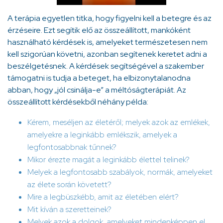
A terápia egyetlen titka, hogy figyelni kell a betegre és az
érzéseire. Ezt segítik elő az összeállított, mankóként
használható kérdések is, amelyeket természetesen nem
kell szigorúan követni, azonban segítenek keretet adni a
beszélgetésnek. A kérdések segítségével a szakember
támogatni is tudja a beteget, ha elbizonytalanodna
abban, hogy „jól csinálja-e” a méltóságterápiát. Az
összeállított kérdésekből néhány példa:
Kérem, meséljen az életéről; melyek azok az emlékek,
amelyekre a leginkább emlékszik, amelyek a
legfontosabbnak tűnnek?
Mikor érezte magát a leginkább élettel telinek?
Melyek a legfontosabb szabályok, normák, amelyeket
az élete során követett?
Mire a legbüszkébb, amit az életében elért?
Mit kíván a szeretteinek?
Melyek azok a dolgok, amelyeket mindenképpen el