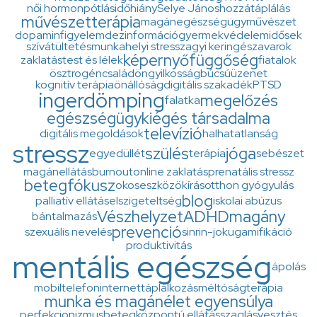
női hormonpótlás
időhiány
Selye János
hozzátáplálás
művészetterápia
magánegészségügy
művészet
dopamin
figyelem
dezinformáció
gyermekvédelem
idősek
szívátültetés
munkahelyi stressz
agyi keringészavarok
képernyő
függőség
zaklatás
test és lélek
fiatalok
ösztrogén
család
öngyilkosság
búcsúüzenet
kognitív terápia
önállóság
digitális szakadék
PTSD
ingerdömping
megelőzés
falatka
egészségügy
kiégés társadalma
televízió
digitális megoldások
halhatatlanság
stressz
szülés
jóga
egyedüllét
terápia
sebészet
magánellátás
burnout
online zaklatás
prenatális stressz
betegfókusz
okoseszközök
írás
otthon gyógyulás
blog
palliatív ellátás
elszigeteltség
iskolai abúzus
Vészhelyzet
ADHD
magány
bántalmazás
prevenció
szexuális nevelés
sinrin-joku
gamifikáció
produktivitás
mentális egészség
ápolás
mobiltelefon
internet
táplálkozás
méltóságterápia
munka és magánélet egyensúlya
perfekcionizmus
betegközpontú ellátás
szaglásvesztés