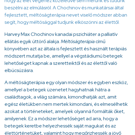
hogy az élet végéhez közeledve sem merünk és tudunk
beszélni az elmúlásról. A Chochinov és munkatársai által
fejlesztett, méltóságterápia nevet viselő módszer abban
segít, hogy méltósággal tudjunk elköszönni az élettől.
Harvey Max Chochinov kanadai pszichiáter a palliatív
ellátás egyik úttörő alakja.
Méltóságterápia
című
könyvében azt az általa is fejlesztett és használt terápiás
módszert mutatja be, amellyel a végstádiumú betegek
lehetőséget kapnak a szeretteiktől és az élettől való
elbúcsúzásra.
A méltóságterápia egy olyan módszer és egyben eszköz,
amellyel a betegek üzenetet hagyhatnak hátra a
családtagok, a világ számára, kimondhatják azt, amit
egész életükben nem mertek kimondani, és elmesélhetik
azokat a történeteket, amelyek olyanná formálták őket,
amilyenek. Ez a módszer lehetőséget ad arra, hogy a
betegek keretbe helyezhessék saját magukat és az
élettörténetüket, valamint hogy megőrizhessék a jövő