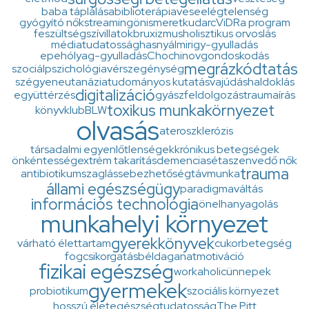
baba táplálása
biblioterápia
veseelégtelenség
gyógyító nők
streaming
önismeret
kudarc
ViDRa program
feszültség
szív
illatok
bruxizmus
holisztikus orvoslás
médiatudatosság
hasnyálmirigy-gyulladás
epehólyag-gyulladás
Chochinov
gondoskodás
megrázkódtatás
szociálpszichológia
vérszegénység
szégyen
eutanázia
tudományos kutatás
vajúdás
haldoklás
digitalizáció
együttérzés
gyászfeldolgozás
traumaírás
toxikus munkakörnyezet
könyvklub
BLW
olvasás
ateroszklerózis
társadalmi egyenlőtlenségek
krónikus betegségek
önkéntesség
extrém takarítás
demencia
séta
szenvedő nők
trauma
antibiotikum
szaglás
sebezhetőség
távmunka
állami egészségügy
paradigmaváltás
információs technológia
önelhanyagolás
munkahelyi környezet
gyerekkönyvek
várható élettartam
cukorbetegség
fogcsikorgatás
béldaganat
motiváció
fizikai egészség
workaholic
ünnepek
gyermekek
probiotikum
szociális környezet
hosszú élet
egészségtudatosság
The Pitt