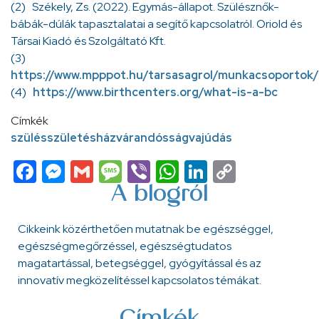
(2) Székely, Zs. (2022). Egymás-állapot. Szülésznők-
bábák-dúlák tapasztalatai a segítő kapcsolatról. Oriold és
Társai Kiadó és Szolgáltató Kft.
(3)
https://www.mpppot.hu/tarsasagrol/munkacsoportok/
(4)
https://www.birthcenters.org/what-is-a-bc
Címkék
szülés
születésház
várandósság
vajúdás
Facebook
Messenger
Gmail
Message
Viber
WhatsApp
LinkedIn
Copy
Link
A blogról
Cikkeink közérthetően mutatnak be egészséggel,
egészségmegőrzéssel, egészségtudatos
magatartással, betegséggel, gyógyítással és az
innovatív megközelítéssel kapcsolatos témákat.