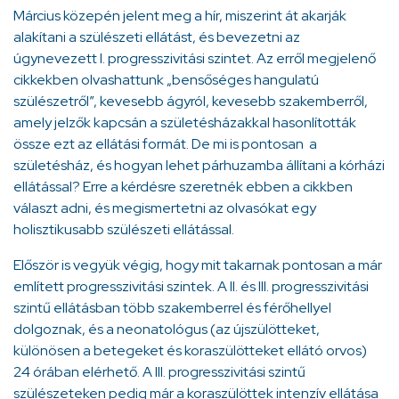
Március közepén jelent meg a hír, miszerint át akarják
alakítani a szülészeti ellátást, és bevezetni az
úgynevezett I. progresszivitási szintet. Az erről megjelenő
cikkekben olvashattunk „bensőséges hangulatú
szülészetről”, kevesebb ágyról, kevesebb szakemberről,
amely jelzők kapcsán a születésházakkal hasonlították
össze ezt az ellátási formát. De mi is pontosan a
születésház, és hogyan lehet párhuzamba állítani a kórházi
ellátással? Erre a kérdésre szeretnék ebben a cikkben
választ adni, és megismertetni az olvasókat egy
holisztikusabb szülészeti ellátással.
Először is vegyük végig, hogy mit takarnak pontosan a már
említett progresszivitási szintek. A II. és III. progresszivitási
szintű ellátásban több szakemberrel és férőhellyel
dolgoznak, és a neonatológus (az újszülötteket,
különösen a betegeket és koraszülötteket ellátó orvos)
24 órában elérhető. A III. progresszivitási szintű
szülészeteken pedig már a koraszülöttek intenzív ellátása