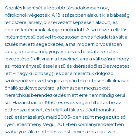
A szülés kísérését a legtöbb társadalomban nők,
nőrokonok végezték. A 18. században alakult ki a bábaság
rendszere, amely jól szervezett képzésen alapult, és
pontos kritériumok alapján működött. A szülészeti ellátás
intézményesülésével fokozatosan orvosi feladattá vált a
szülés melletti segédkezés, a mai modern orvoslásban
pedig a szülész-nőgyógyász orvos feladata a szülés
levezetése (felhívnám a figyelmet arra a változásra, hogy
az intézményesüléssel a szülés kíséréséből szülésvezetés
lett – nagy különbség), és bár a mellettük dolgozó
szülésznők végzettségük alapján tökéletesen alkalmasak
önálló szülésvezetésre, a kórházban megszokott
hierarchikus berendezkedés miatt erre nem mindig kerül
sor. Hazánkban az 1950-es évek végén tiltották be az
otthonszüléseket, és felállították a szülőotthonokat
(születésházakat), majd 2005-ben szűnt meg az utolsó
ilyen létesítmény. Végül 2011-ben kormányrendeletben
szabályozták az otthonszülést, amire azóta újra van