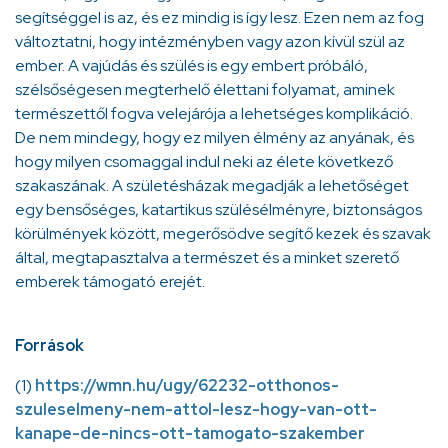
segítséggel is az, és ez mindig is így lesz. Ezen nem az fog
változtatni, hogy intézményben vagy azon kívül szül az
ember. A vajúdás és szülés is egy embert próbáló,
szélsőségesen megterhelő élettani folyamat, aminek
természettől fogva velejárója a lehetséges komplikáció.
De nem mindegy, hogy ez milyen élmény az anyának, és
hogy milyen csomaggal indul neki az élete következő
szakaszának. A születésházak megadják a lehetőséget
egy bensőséges, katartikus szülésélményre, biztonságos
körülmények között, megerősödve segítő kezek és szavak
által, megtapasztalva a természet és a minket szerető
emberek támogató erejét.
Források
(1)
https://wmn.hu/ugy/62232-otthonos-
szuleselmeny-nem-attol-lesz-hogy-van-ott-
kanape-de-nincs-ott-tamogato-szakember