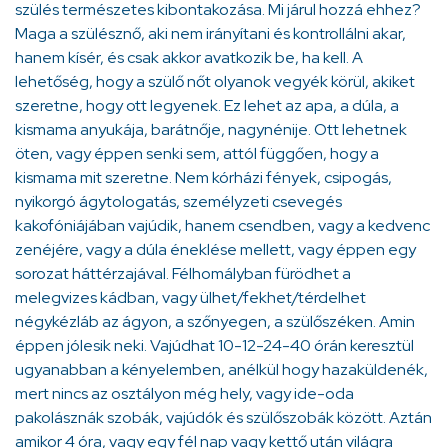
szülés természetes kibontakozása. Mi járul hozzá ehhez?
Maga a szülésznő, aki nem irányítani és kontrollálni akar,
hanem kísér, és csak akkor avatkozik be, ha kell. A
lehetőség, hogy a szülő nőt olyanok vegyék körül, akiket
szeretne, hogy ott legyenek. Ez lehet az apa, a dúla, a
kismama anyukája, barátnője, nagynénije. Ott lehetnek
öten, vagy éppen senki sem, attól függően, hogy a
kismama mit szeretne. Nem kórházi fények, csipogás,
nyikorgó ágytologatás, személyzeti csevegés
kakofóniájában vajúdik, hanem csendben, vagy a kedvenc
zenéjére, vagy a dúla éneklése mellett, vagy éppen egy
sorozat háttérzajával. Félhomályban fürödhet a
melegvizes kádban, vagy ülhet/fekhet/térdelhet
négykézláb az ágyon, a szőnyegen, a szülőszéken. Amin
éppen jólesik neki. Vajúdhat 10-12-24-40 órán keresztül
ugyanabban a kényelemben, anélkül hogy hazaküldenék,
mert nincs az osztályon még hely, vagy ide-oda
pakolásznák szobák, vajúdók és szülőszobák között. Aztán
amikor 4 óra, vagy egy fél nap vagy kettő után világra