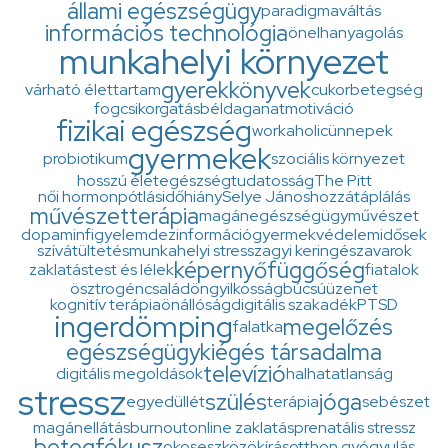
állami egészségügy
paradigmaváltás
információs technológia
önelhanyagolás
munkahelyi környezet
gyerekkönyvek
várható élettartam
cukorbetegség
fogcsikorgatás
béldaganat
motiváció
fizikai egészség
workaholic
ünnepek
gyermekek
probiotikum
szociális környezet
hosszú élet
egészségtudatosság
The Pitt
női hormonpótlás
időhiány
Selye János
hozzátáplálás
művészetterápia
magánegészségügy
művészet
dopamin
figyelem
dezinformáció
gyermekvédelem
idősek
szívátültetés
munkahelyi stressz
agyi keringészavarok
képernyő
függőség
zaklatás
test és lélek
fiatalok
ösztrogén
család
öngyilkosság
búcsúüzenet
kognitív terápia
önállóság
digitális szakadék
PTSD
ingerdömping
megelőzés
falatka
egészségügy
kiégés társadalma
televízió
digitális megoldások
halhatatlanság
stressz
szülés
jóga
egyedüllét
terápia
sebészet
magánellátás
burnout
online zaklatás
prenatális stressz
betegfókusz
okoseszközök
írás
otthon gyógyulás