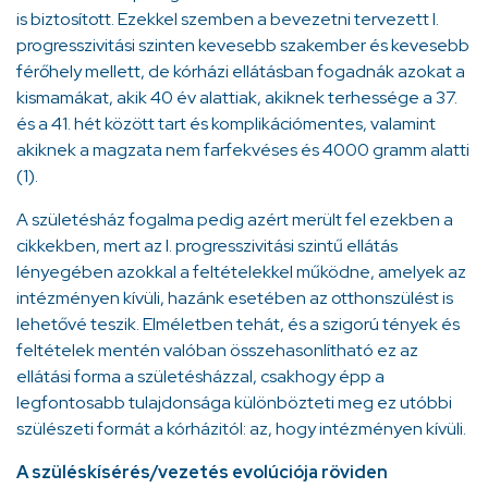
is biztosított. Ezekkel szemben a bevezetni tervezett I.
progresszivitási szinten kevesebb szakember és kevesebb
férőhely mellett, de kórházi ellátásban fogadnák azokat a
kismamákat, akik 40 év alattiak, akiknek terhessége a 37.
és a 41. hét között tart és komplikációmentes, valamint
akiknek a magzata nem farfekvéses és 4000 gramm alatti
(1).
A születésház fogalma pedig azért merült fel ezekben a
cikkekben, mert az I. progresszivitási szintű ellátás
lényegében azokkal a feltételekkel működne, amelyek az
intézményen kívüli, hazánk esetében az otthonszülést is
lehetővé teszik. Elméletben tehát, és a szigorú tények és
feltételek mentén valóban összehasonlítható ez az
ellátási forma a születésházzal, csakhogy épp a
legfontosabb tulajdonsága különbözteti meg ez utóbbi
szülészeti formát a kórházitól: az, hogy intézményen kívüli.
A szüléskísérés/vezetés evolúciója röviden