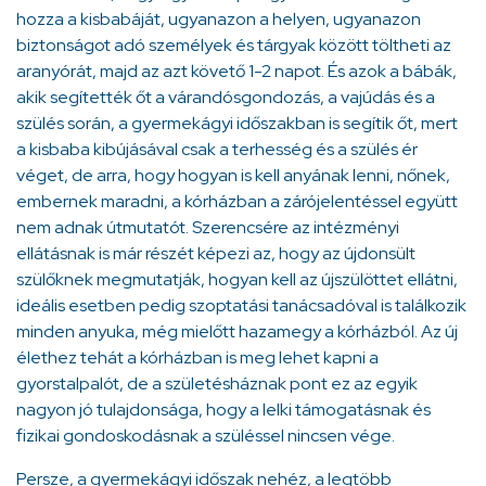
hozza a kisbabáját, ugyanazon a helyen, ugyanazon
biztonságot adó személyek és tárgyak között töltheti az
aranyórát, majd az azt követő 1-2 napot. És azok a bábák,
akik segítették őt a várandósgondozás, a vajúdás és a
szülés során, a gyermekágyi időszakban is segítik őt, mert
a kisbaba kibújásával csak a terhesség és a szülés ér
véget, de arra, hogy hogyan is kell anyának lenni, nőnek,
embernek maradni, a kórházban a zárójelentéssel együtt
nem adnak útmutatót. Szerencsére az intézményi
ellátásnak is már részét képezi az, hogy az újdonsült
szülőknek megmutatják, hogyan kell az újszülöttet ellátni,
ideális esetben pedig szoptatási tanácsadóval is találkozik
minden anyuka, még mielőtt hazamegy a kórházból. Az új
élethez tehát a kórházban is meg lehet kapni a
gyorstalpalót, de a születésháznak pont ez az egyik
nagyon jó tulajdonsága, hogy a lelki támogatásnak és
fizikai gondoskodásnak a szüléssel nincsen vége.
Persze, a gyermekágyi időszak nehéz, a legtöbb