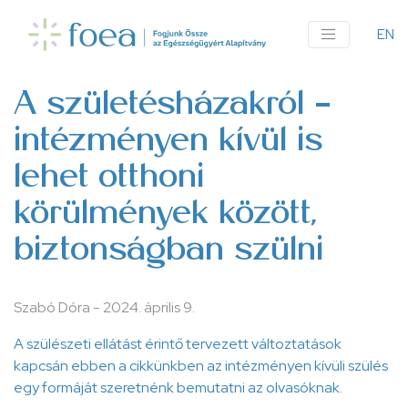
Ugrás
a
EN
An
tartalomra
me
A születésházakról –
intézményen kívül is
lehet otthoni
körülmények között,
biztonságban szülni
Szabó Dóra
-
2024. április 9.
A szülészeti ellátást érintő tervezett változtatások
kapcsán ebben a cikkünkben az intézményen kívüli szülés
egy formáját szeretnénk bemutatni az olvasóknak.