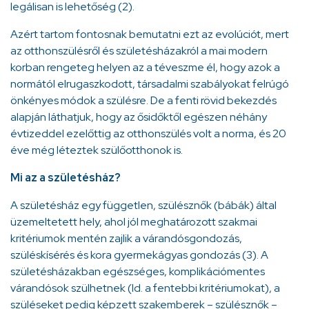
legálisan is lehetőség (2).
Azért tartom fontosnak bemutatni ezt az evolúciót, mert
az otthonszülésről és születésházakról a mai modern
korban rengeteg helyen az a téveszme él, hogy azok a
normától elrugaszkodott, társadalmi szabályokat felrúgó
önkényes módok a szülésre. De a fenti rövid bekezdés
alapján láthatjuk, hogy az ősidőktől egészen néhány
évtizeddel ezelőttig az otthonszülés volt a norma, és 20
éve még léteztek szülőotthonok is.
Mi az a születésház?
A születésház egy független, szülésznők (bábák) által
üzemeltetett hely, ahol jól meghatározott szakmai
kritériumok mentén zajlik a várandósgondozás,
szüléskísérés és kora gyermekágyas gondozás (3). A
születésházakban egészséges, komplikációmentes
várandósok szülhetnek (ld. a fentebbi kritériumokat), a
szüléseket pedig képzett szakemberek – szülésznők –