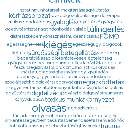
Címkék
sztatin
munkatársak megtartása
agykutatás
kórházsorozat
szakdolgozók
dúlaság
erdőterápia
gyaloglás
kritikus gondolkodás
együttérző gyógyítás
túlingerlés
kreativitás
hisztéria
gondoskodási válság
FOMO
distressz
képernyőhasználat
nukleáris család
kiégés
egészségnevelés
egészségügyi dolgozók
sürgősségi betegellátás
életmód
veszteség
baba táplálása
biblioterápia
veseelégtelenség
gyógyító nők
streaming
önismeret
kudarc
ViDRa program
feszültség
szív
illatok
bruxizmus
holisztikus orvoslás
médiatudatosság
hasnyálmirigy-gyulladás
epehólyag-gyulladás
Chochinov
gondoskodás
megrázkódtatás
szociálpszichológia
vérszegénység
szégyen
eutanázia
tudományos kutatás
vajúdás
haldoklás
digitalizáció
együttérzés
gyászfeldolgozás
traumaírás
toxikus munkakörnyezet
könyvklub
BLW
olvasás
ateroszklerózis
társadalmi egyenlőtlenségek
krónikus betegségek
önkéntesség
extrém takarítás
demencia
séta
szenvedő nők
trauma
antibiotikum
szaglás
sebezhetőség
távmunka