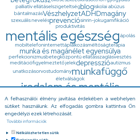
blog
palliatív ellátás
elszigeteltség
iskolai abúzus
Vészhelyzet
ADHD
magány
bántalmazás
prevenció
szexuális nevelés
sinrin-joku
gamifikáció
produktivitás
mentális egészség
ápolás
mobiltelefon
internet
táplálkozás
méltóságterápia
munka és magánélet egyensúlya
perfekcionizmus
betegközpontú ellátás
szaglásvesztés
depresszió
meditáció
figyelmeztető jelek
autizmus
munkafüggő
unatkozás
orvostudomány
életválságok
irodalom és mentális
egészség
A felhasználói élmény javítása érdekében a webhelyen
zaj
ingázás
Diogenész-szindróma
minőségfejlesztés
sütiket használunk. Az elfogadás gombra kattintva Ön
otthonápolás
flash-back
Y generáció
betegellátás
engedélyzi ezek létrehozását.
szorongás
felgyorsult világ
A Grace klinika
További információk
egészségértés
várandósság
Nélkülözhetetlen sütik
születésház
munkaholista
empátia