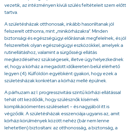
vezetik, az intézményen kívüli szülés feltételeit szem előtt
tartva.
A születésházak otthonosak, inkább hasonlítanak jól
felszerelt otthonra, mint „minikórházakra”. Minden
biztonsági és egészségügyi előírásnak megfelelnek, és jól
felszereltek olyan egészségügyi eszközökkel, amelyek a
rutinellátáshoz, valamint a sürgősségi ellátás
megkezdéséhez szükségesek, illetve úgy helyezkednek
el, hogy a kórház a megadott időkereten belül elérhető
legyen (4). Külföldön egyébként gyakori, hogy ezek a
születésházak konkrétan a kórház mellé épülnek.
A párhuzam az I. progresszivitási szintű kórházi ellátással
tehát ott kezdődik, hogy szülésznők kísérnek
komplikációmentes szüléseket – és nagyjából itt is
végződik. A születésházak esszenciája ugyanis az, amit
kórházi körülmények között nehéz (bár nem lenne
lehetetlen) biztosítani: az otthonosság, a biztonság, a